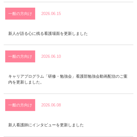
新人ナース教育
臨時職員募集
一般の方向け
2026.06.15
eラーニング
新人が語る心に残る看護場面を更新しました
一般の方向け
2026.06.10
看護部理念・看護部長挨拶
専門看護師・認定看護師の紹介
キャリアプログラム「研修・勉強会」看護部勉強会動画配信のご案
内を更新しました。
人材育成
私たちの看護
キャリア開発支援
出身校一覧
一般の方向け
2026.06.08
募集要項
研修会・勉強会
新人看護師にインタビューを更新しました
合同就職説明会
研修報告