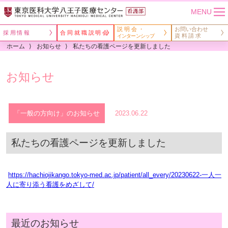
MENU
説明会・
お問い合わせ
採用情報
合同就職説明会
資料請求
インターンシップ
ホーム
お知らせ
私たちの看護ページを更新しました
お知らせ
「一般の方向け」のお知らせ
2023.06.22
私たちの看護ページを更新しました
https://hachiojikango.tokyo-med.ac.jp/patient/all_every/20230622-
一人一
人に寄り添う看護をめざして
/
‎
最近のお知らせ