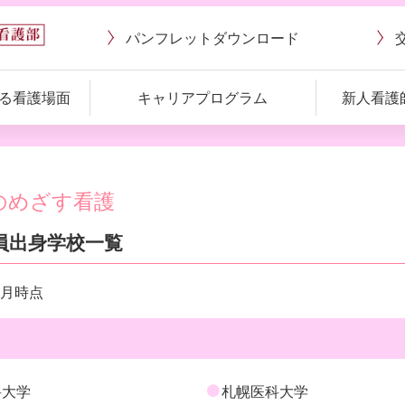
パンフレット
ダウンロード
る看護場面
キャリアプログラム
新人看護
のめざす看護
員出身学校一覧
1月時点
科大学
札幌医科大学