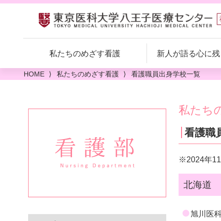
私たちのめざす看護
新人が語る
心に残
HOME
私たちのめざす看護
看護職員出身学校一覧
私たち
看護職
看護継続教育
※2024年1
クリニカルラダーシステム
北海道
院内研修構造図
正職員（新卒・既卒）募集
旭川医
新人ナース教育