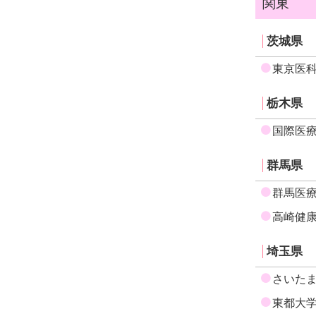
関東
茨城県
東京医
栃木県
国際医
群馬県
群馬医
高崎健
埼玉県
さいた
東都大