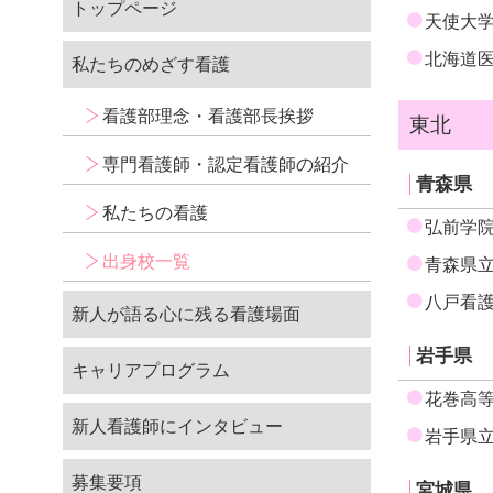
トップページ
臨時職員募集
天使大
eラーニング
北海道
私たちのめざす看護
人材育成
看護部理念・看護部長挨拶
東北
キャリア開発支援
専門看護師・認定看護師の紹介
青森県
研修会・勉強会
私たちの看護
募集要項
弘前学
研修報告
出身校一覧
青森県
合同就職説明会
八戸看
新人が語る心に残る看護場面
説明会・就業体験
岩手県
キャリアプログラム
福利厚生
花巻高
問い合わせ・資料請求
新人看護師にインタビュー
岩手県
募集要項
宮城県