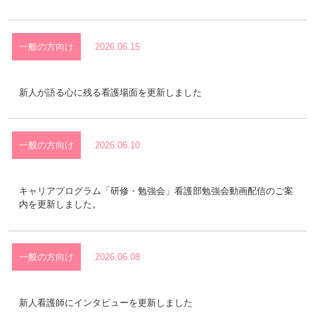
院内研修構造図
正職員（新卒・既卒）募集
新人ナース教育
臨時職員募集
一般の方向け
2026.06.15
eラーニング
新人が語る心に残る看護場面を更新しました
一般の方向け
2026.06.10
看護部理念・看護部長挨拶
専門看護師・認定看護師の紹介
キャリアプログラム「研修・勉強会」看護部勉強会動画配信のご案
内を更新しました。
人材育成
私たちの看護
キャリア開発支援
出身校一覧
一般の方向け
2026.06.08
募集要項
研修会・勉強会
新人看護師にインタビューを更新しました