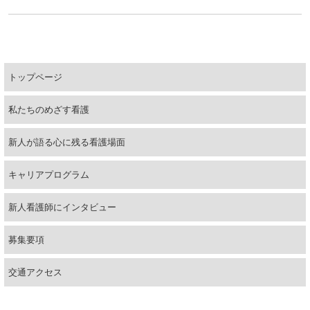
合同就職説明会
研修報告
説明会・就業体験
福利厚生
トップページ
問い合わせ・資料請求
私たちのめざす看護
新人が語る心に残る看護場面
キャリアプログラム
新人看護師にインタビュー
募集要項
交通アクセス