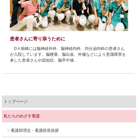
新人ナース教育
臨時職員募集
eラーニング
患者さんに寄り添うために
D４病棟には脳神経外科、脳神経内科、内分泌内科の患者さん
が入院しています。脳梗塞、脳出血、外傷などにより意識障害を
来した患者さんや認知症、脳卒中後...
人材育成
キャリア開発支援
トップページ
募集要項
研修会・勉強会
私たちのめざす看護
合同就職説明会
研修報告
看護部理念・看護部長挨拶