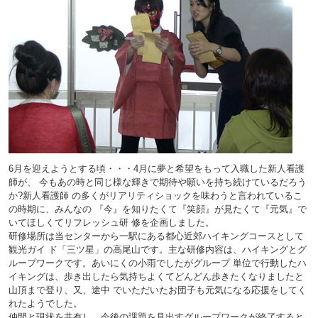
6月を迎えようとする頃・・・4月に夢と希望をもって入職した新人看護
師が、 今もあの時と同じ様な輝きで期待や願いを持ち続けているだろう
か?新人看護師 の多くがリアリティショックを味わうと言われているこ
の時期に、みんなの 『今』を知りたくて『笑顔』が見たくて『元気』で
いてほしくてリフレッシュ研 修を企画しました。
研修場所は当センターから一駅にある都心近郊ハイキングコースとして
観光ガイ ド「三ツ星」の高尾山です。主な研修内容は、ハイキングとグ
ループワークです。あいにくの小雨でしたがグループ 単位で行動したハ
イキングは、歩き出したら気持ちよくてどんどん歩きたくなりましたと
山頂まで登り、又、途中 でいただいたお団子も元気になる応援をしてく
れたようでした。
仲間と現状を共有し、今後の課題を見出すグループワークが終了すると