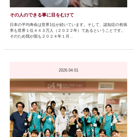
その人のできる事に目をむけて
日本の平均寿命は世界1位が続いています。そして、認知症の有病
率も世界１位４４３万人（２０２２年）であるということです。
そのため我が国も２０２４年１月...
2026.04.01
看護継続教育
クリニカルラダーシステム
院内研修構造図
正職員（新卒・既卒）募集