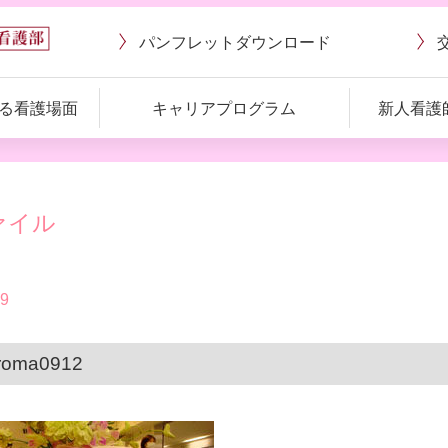
パンフレット
ダウンロード
る看護場面
キャリアプログラム
新人看護
ァイル
09
roma0912