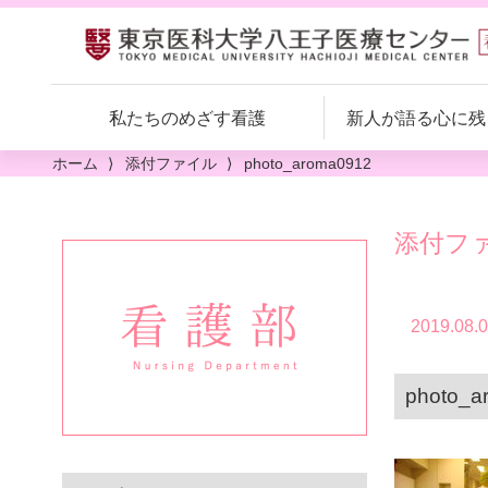
私たちのめざす看護
新人が語る
心に残
看護継続教育
ホーム
添付ファイル
photo_aroma0912
クリニカルラダーシステム
添付フ
院内研修構造図
正職員（新卒・既卒）募集
新人ナース教育
看護部理念・看護部長挨拶
臨時職員募集
2019.08.
eラーニング
専門看護師・認定看護師の紹介
私たちの看護
photo_a
人材育成
出身校一覧
キャリア開発支援