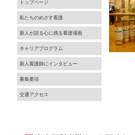
トップページ
研修会・勉強会
募集要項
私たちのめざす看護
研修報告
合同就職説明会
新人が語る心に残る看護場面
説明会・就業体験
キャリアプログラム
福利厚生
問い合わせ・資料請求
新人看護師にインタビュー
募集要項
交通アクセス