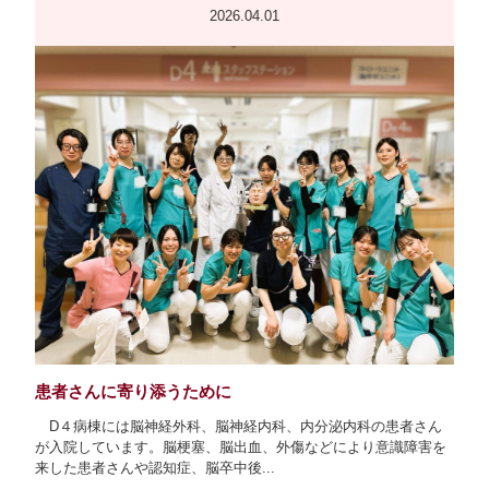
2026.04.01
看護継続教育
クリニカルラダーシステム
院内研修構造図
正職員（新卒・既卒）募集
新人ナース教育
臨時職員募集
eラーニング
患者さんに寄り添うために
D４病棟には脳神経外科、脳神経内科、内分泌内科の患者さん
が入院しています。脳梗塞、脳出血、外傷などにより意識障害を
来した患者さんや認知症、脳卒中後...