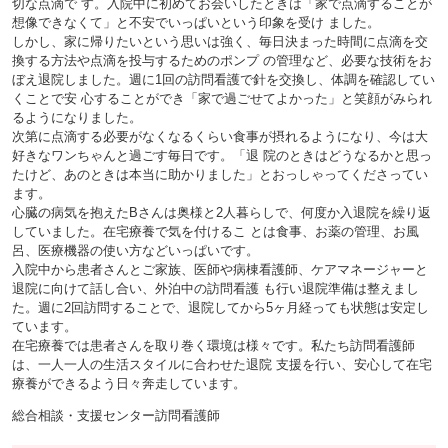
切な点滴で す。入院中に初めてお会いしたときは「家で点滴することが
想像できなくて」と不安でいっぱいという印象を受け ました。
しかし、家に帰りたいという思いは強く、毎日決まった時間に点滴を交
換する方法や点滴を投与するためのポンプ の管理など、必要な技術をお
ぼえ退院しました。週に1回の訪問看護で針を交換し、体調を確認してい
くことで安 心することができ「家で過ごせてよかった」と笑顔がみられ
るようになりました。
次第に点滴する必要がなくなるくらい食事が摂れるようになり、今は大
好きなワンちゃんと過ごす毎日です。「退 院のときはどうなるかと思っ
たけど、あのときは本当に助かりました」とおっしゃってくださってい
ます。
心臓の病気を抱えたBさんは奥様と2人暮らしで、何度か入退院を繰り返
していました。在宅療養で気を付けるこ とは食事、お薬の管理、お風
呂、医療機器の使い方などいっぱいです。
入院中から患者さんとご家族、医師や病棟看護師、ケアマネージャーと
退院に向けて話し合い、外泊中の訪問看護 も行い退院準備は整えまし
た。週に2回訪問することで、退院してから5ヶ月経っても状態は安定し
ています。
在宅療養では患者さんを取り巻く環境は様々です。私たち訪問看護師
は、一人一人の生活スタイルに合わせた退院 支援を行い、安心して在宅
療養ができるよう日々奔走しています。
総合相談・支援センター訪問看護師