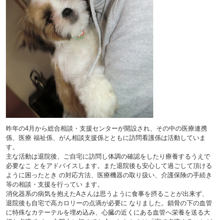
昨年の4月から総合相談・支援センターが開設され、その中の医療連携
係、医療 福祉係、がん相談支援係とともに訪問看護係は活動していま
す。
主な活動は退院後、ご自宅に訪問し体調の確認をしたり療養するうえで
必要なこ とをアドバイスします。また退院後も安心して過ごして頂ける
ように困ったとき の対応方法、医療機器の取り扱い、介護保険の手続き
等の相談・支援を行ってい ます。
消化器系の病気を抱えたAさんは思うように食事を摂ることが出来ず、
退院後も自宅で高カロリーの点滴が必要に なりました。鎖骨の下の血管
に特殊なカテーテルを埋め込み、心臓の近くにある血管へ栄養を送る大