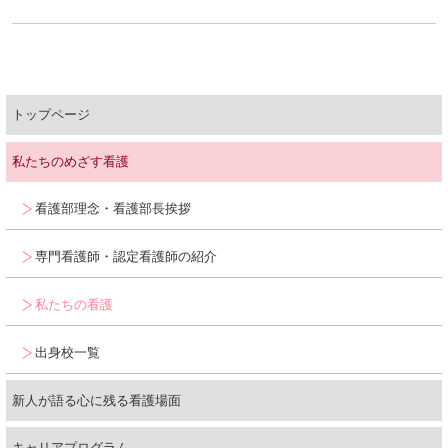
人材育成
キャリア開発支援
トップページ
募集要項
研修会・勉強会
私たちのめざす看護
合同就職説明会
研修報告
看護部理念・看護部長挨拶
説明会・就業体験
専門看護師・認定看護師の紹介
福利厚生
私たちの看護
問い合わせ・資料請求
出身校一覧
新人が語る心に残る看護場面
キャリアプログラム