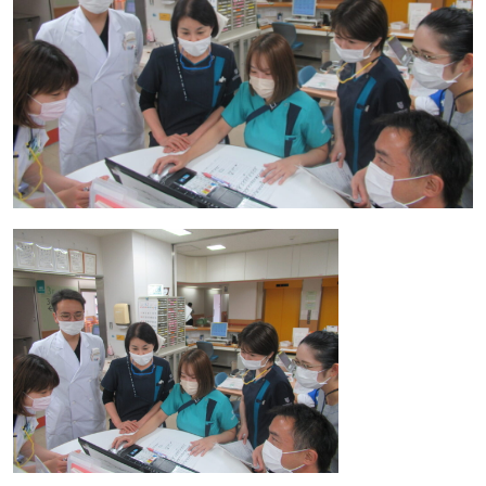
院内研修構造図
正職員（新卒・既卒）募集
新人ナース教育
臨時職員募集
eラーニング
看護部理念・看護部長挨拶
専門看護師・認定看護師の紹介
人材育成
私たちの看護
キャリア開発支援
出身校一覧
募集要項
研修会・勉強会
合同就職説明会
研修報告