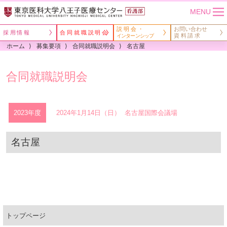
MENU
説明会・
お問い合わせ
採用情報
合同就職説明会
資料請求
インターンシップ
看護部理念・看護部長挨拶
ホーム
募集要項
合同就職説明会
名古屋
専門看護師・認定看護師の紹介
合同就職説明会
人材育成
私たちの看護
2023年度
2024年1月14日（日） 名古屋国際会議場
キャリア開発支援
出身校一覧
研修会・勉強会
名古屋
正職員（新卒・既卒）募集
研修報告
臨時職員募集
トップページ