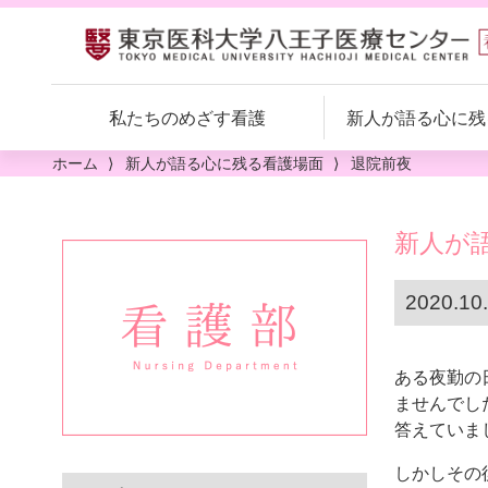
私たちのめざす看護
新人が語る
心に残
看護継続教育
ホーム
新人が語る心に残る看護場面
退院前夜
クリニカルラダーシステム
新人が
院内研修構造図
正職員（新卒・既卒）募集
新人ナース教育
看護部理念・看護部長挨拶
2020.
臨時職員募集
eラーニング
専門看護師・認定看護師の紹介
ある夜勤の
私たちの看護
ませんでし
人材育成
答えていま
出身校一覧
キャリア開発支援
しかしその