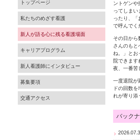
トップページ
ントゲンや
研修会・勉強会
募集要項
ってしまい
私たちのめざす看護
ったり、「
研修報告
合同就職説明会
で呼んでく
新人が語る心に残る看護場面
説明会・就業体験
その日から
さんのもと
キャリアプログラム
福利厚生
ね。」とお
院できます
問い合わせ・資料請求
新人看護師にインタビュー
夜、一番苦
一度退院が
募集要項
ドの回数を
れが寄り添
交通アクセス
バックナ
2026.