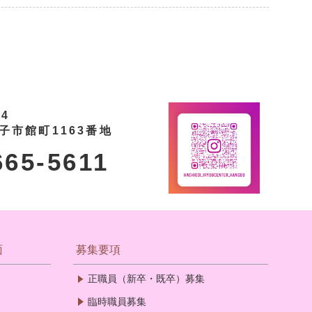
44
子市館町1163番地
665-5611
面
募集要項
正職員（新卒・既卒）募集
臨時職員募集