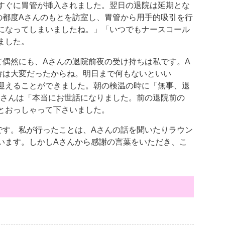
すぐに胃管が挿入されました。翌日の退院は延期とな
の都度
A
さんのもとを訪室し、胃管から用手的吸引を行
になってしまいましたね。」「いつでもナースコール
ました。
て偶然にも、
A
さんの退院前夜の受け持ちは私です。
A
時は大変だったからね。明日まで何もないといい
迎えることができました。朝の検温の時に「無事、退
さんは「本当にお世話になりました。前の退院前の
とおっしゃって下さいました。
です。私が行ったことは、
A
さんの話を聞いたりラウン
います。しかし
A
さんから感謝の言葉をいただき、こ