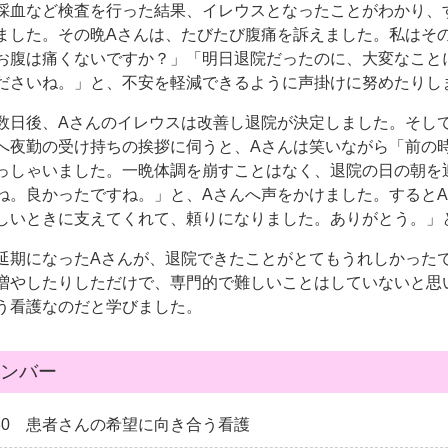
採血など検査を行った結果、イレウスとなったことがわかり、
ました。その晩
A
さんは、たびたび腹痛を訴えました。私はそ
お腹は痛くないですか？」「明日退院だったのに、大変なこと
ださいね。」と、不安を軽減できるように声掛けに努めたりし
数日後、
A
さんのイレウスは改善し退院が決定しました。そし
へ夜勤の受け持ちの挨拶に伺うと、
A
さんは笑いながら「前の
っしゃいました。一晩体調を崩すことはなく、退院の日の朝を
ね。良かったですね。」と、
A
さんへ声をかけました。すると
A
しいときに支えてくれて、頼りになりました。ありがとう。」
延期になった
A
さんが、退院できたことがとてもうれしかった
増やしたりしただけで、専門的で難しいことはしていないと思
う看護なのだと学びました。
ンバー
07.30 患者さんの希望に向き合う看護