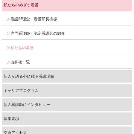
募集要項
研修会・勉強会
私たちのめざす看護
合同就職説明会
研修報告
看護部理念・看護部長挨拶
説明会・就業体験
専門看護師・認定看護師の紹介
福利厚生
私たちの看護
問い合わせ・資料請求
出身校一覧
新人が語る心に残る看護場面
キャリアプログラム
新人看護師にインタビュー
募集要項
交通アクセス