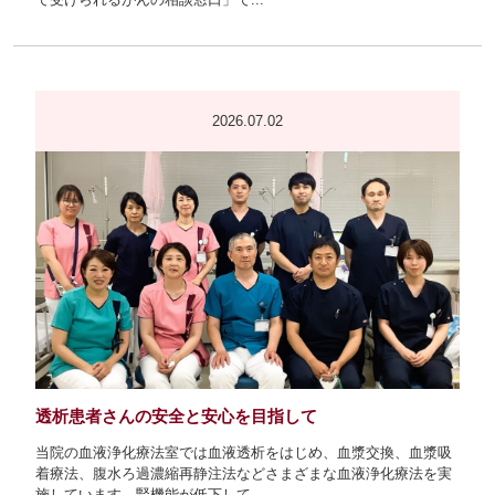
2026.07.02
透析患者さんの安全と安心を目指して
当院の血液浄化療法室では血液透析をはじめ、血漿交換、血漿吸
着療法、腹水ろ過濃縮再静注法などさまざまな血液浄化療法を実
施しています。腎機能が低下して...